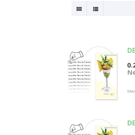
DE
0.
Ne
Me
DE