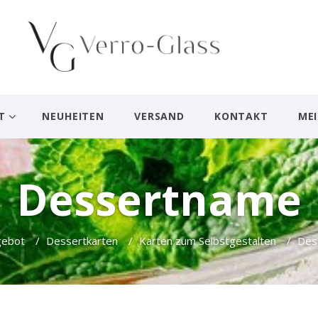
T
NEUHEITEN
VERSAND
KONTAKT
ME
Dessertname
gebot
/
Dessertkarten
/
Karten zum Selbstgestalten
/
Des