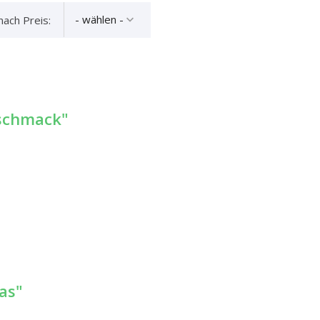
- wählen -
nach Preis:
schmack"
as"