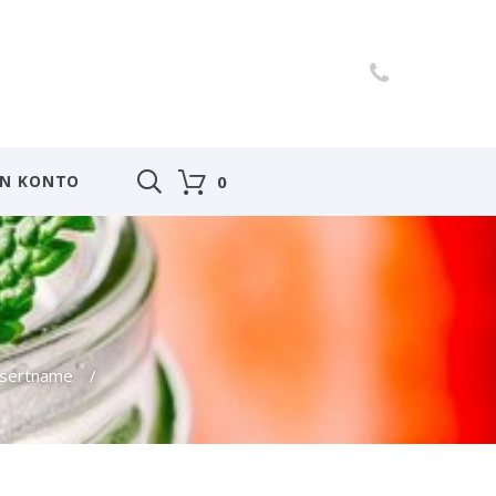
IN KONTO
0
sertname
/