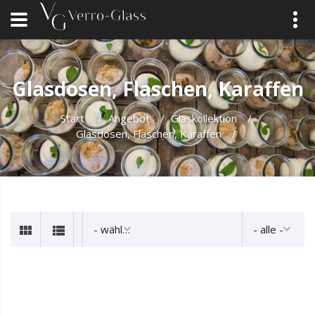
Glasdosen, Flaschen, Karaffen
Start
/
Angebot
/
Glaskollektion
/
Glasdosen, Flaschen, Karaffen
/
- wählen -
- alle -