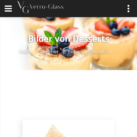
Bilder von Desserts
Start
/
Angebot
/
Bilder von Desserts
/