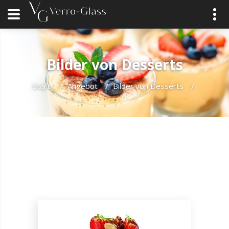
Bilder von Desserts
Start
/
Angebot
/
Bilder von Desserts
/