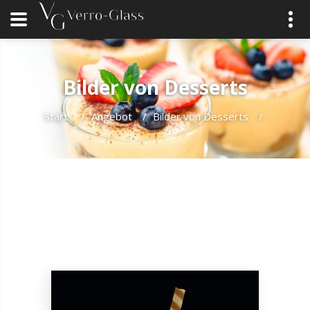
Bilder von Desserts
Start
/
Angebot
/
Bilder von Desserts
/