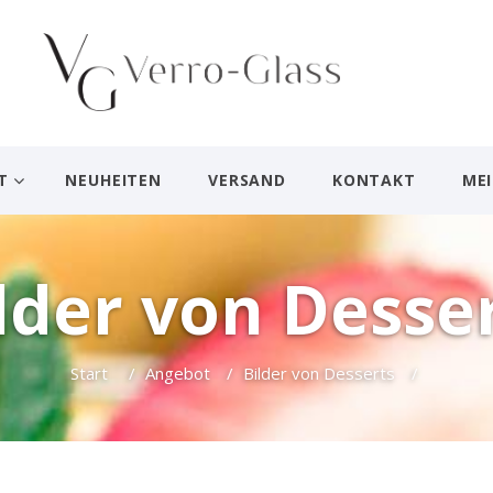
T
NEUHEITEN
VERSAND
KONTAKT
ME
lder von Desse
Start
/
Angebot
/
Bilder von Desserts
/