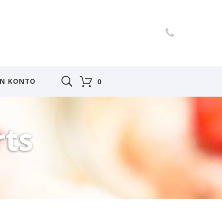
IN KONTO
0
rts