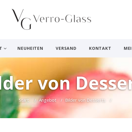
T
NEUHEITEN
VERSAND
KONTAKT
ME
lder von Desse
Start
/
Angebot
/
Bilder von Desserts
/