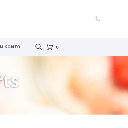
IN KONTO
0
rts