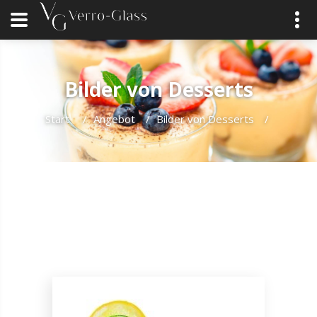
Bilder von Desserts
Start
/
Angebot
/
Bilder von Desserts
/