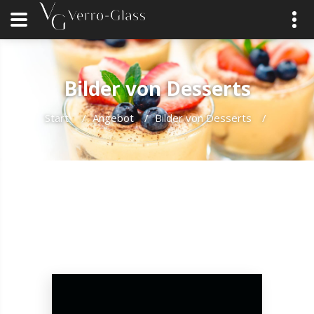
Bilder von Desserts
Start
/
Angebot
/
Bilder von Desserts
/