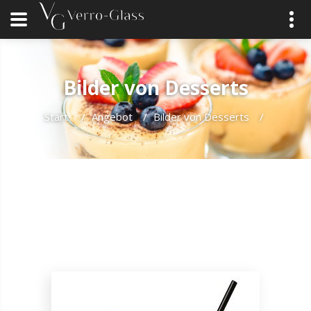
Bilder von Desserts
Start
/
Angebot
/
Bilder von Desserts
/