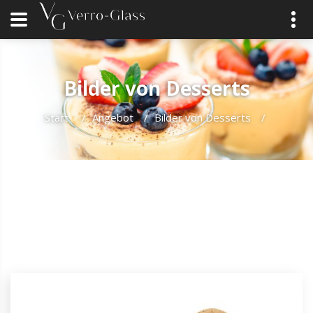
Bilder von Desserts
Start
/
Angebot
/
Bilder von Desserts
/