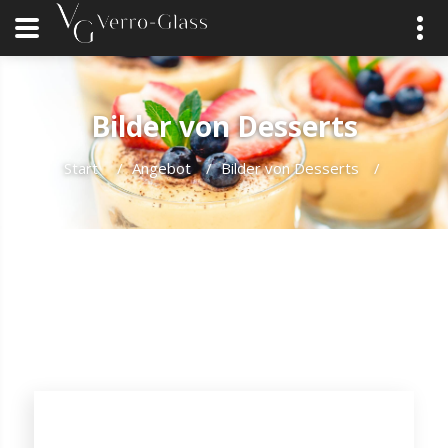
Bilder von Desserts
Start
/
Angebot
/
Bilder von Desserts
/