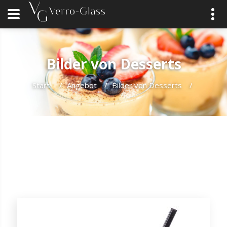
Bilder von Desserts
Start
/
Angebot
/
Bilder von Desserts
/