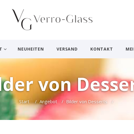
T
NEUHEITEN
VERSAND
KONTAKT
ME
lder von Desse
Start
/
Angebot
/
Bilder von Desserts
/