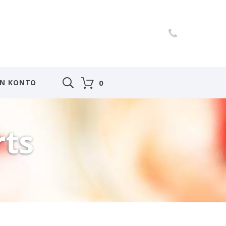
IN KONTO
0
rts