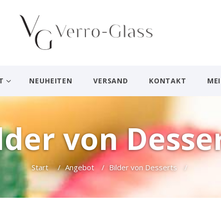
T
NEUHEITEN
VERSAND
KONTAKT
ME
lder von Desse
Start
/
Angebot
/
Bilder von Desserts
/