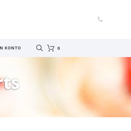
IN KONTO
0
rts