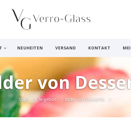
T
NEUHEITEN
VERSAND
KONTAKT
ME
lder von Desse
Start
/
Angebot
/
Bilder von Desserts
/