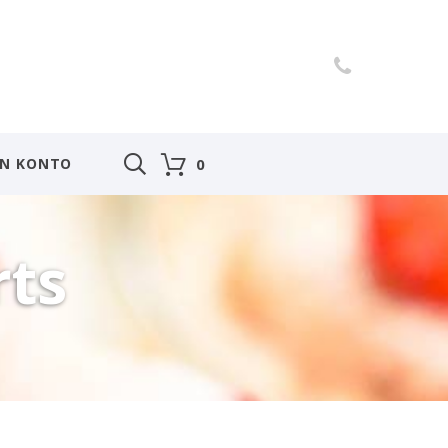
IN KONTO
0
rts