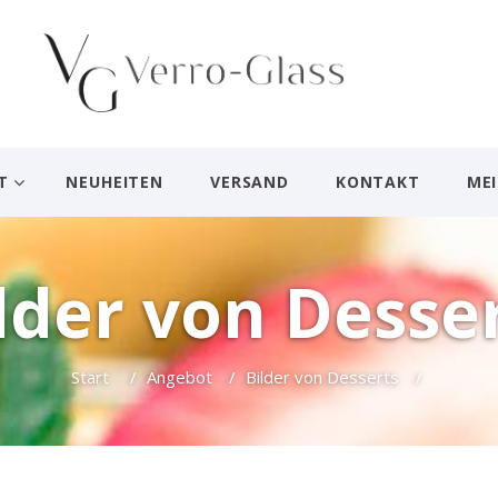
T
NEUHEITEN
VERSAND
KONTAKT
ME
lder von Desse
Start
/
Angebot
/
Bilder von Desserts
/