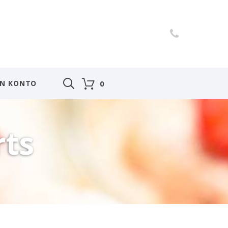
IN KONTO
0
rts