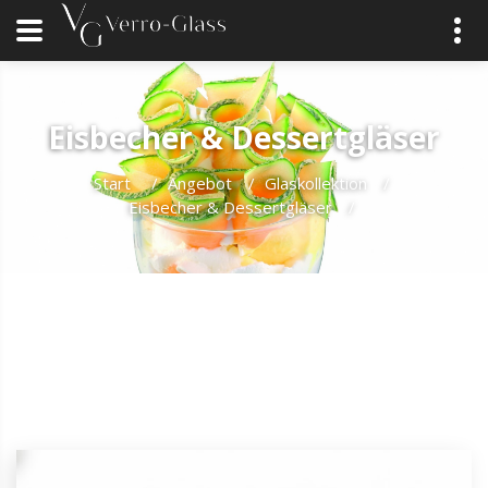
Eisbecher & Dessertgläser
Start
/
Angebot
/
Glaskollektion
/
Eisbecher & Dessertgläser
/