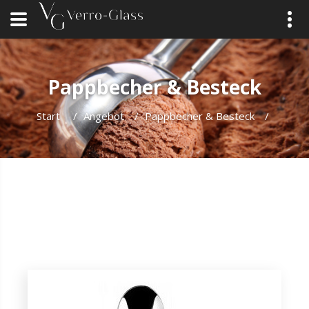
Pappbecher & Besteck
Start
/
Angebot
/
Pappbecher & Besteck
/