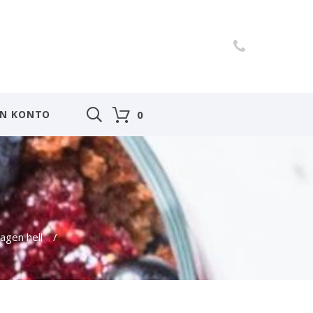
IN KONTO
0
lagen hell
/