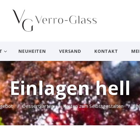
T
NEUHEITEN
VERSAND
KONTAKT
ME
Einlagen hell
gebot
/
Dessertkarten
/
Karten zum Selbstgestalten
/
Ein