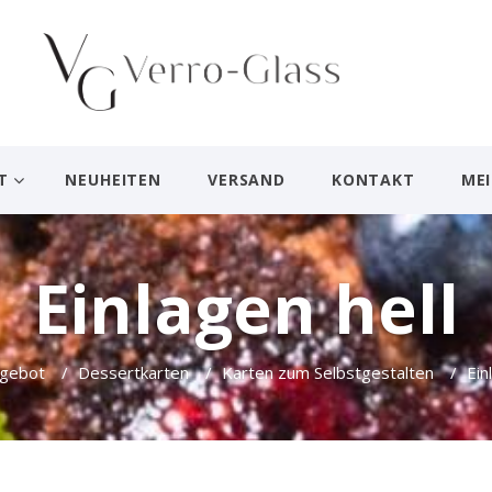
T
NEUHEITEN
VERSAND
KONTAKT
ME
Einlagen hell
gebot
/
Dessertkarten
/
Karten zum Selbstgestalten
/
Ein