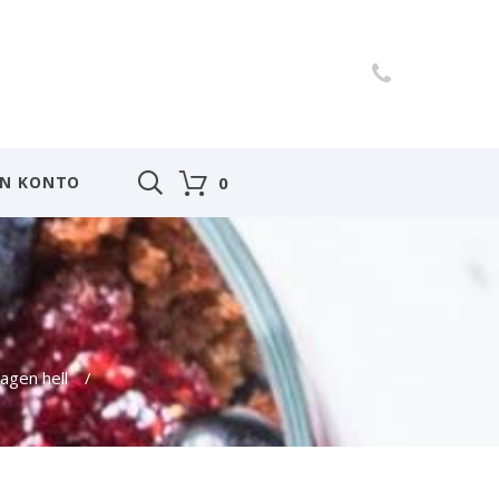
IN KONTO
0
lagen hell
/