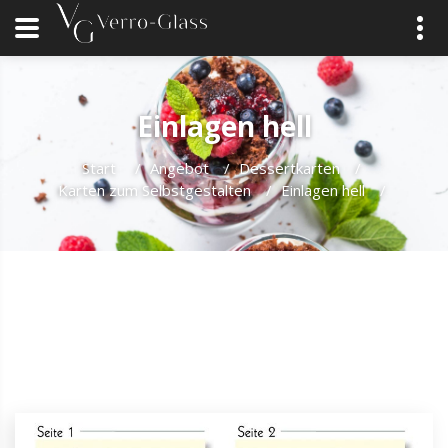
Einlagen hell
Start
/
Angebot
/
Dessertkarten
/
Karten zum Selbstgestalten
/
Einlagen hell
/