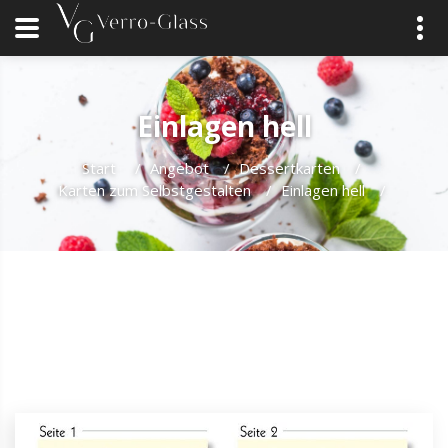
Einlagen hell
Start
/
Angebot
/
Dessertkarten
/
Karten zum Selbstgestalten
/
Einlagen hell
/