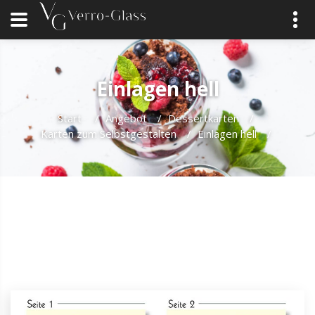
Einlagen hell
Start
/
Angebot
/
Dessertkarten
/
Karten zum Selbstgestalten
/
Einlagen hell
/