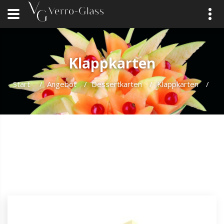
Klappkarten
Start
/
Angebot
/
Dessertkarten
/
Klappkarten
/