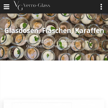
Glasdosen, Flaschen, Karaffen
Start
/
Angebot
/
Glaskollektion
/
Glasdosen, Flaschen, Karaffen
/